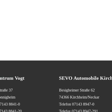
ntrum Vogt
SEVO Automobile Kirc
straße 37
Besigheimer Straße 62
nnigheim
74366 Kirchheim/Neckar
07143 8841-0
Telefon 07143 8947-0
07143 8841-20
Telefax 07143 8947-291