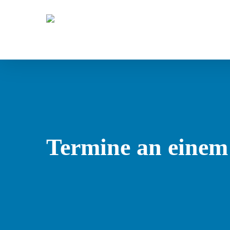
Skip
to
main
content
Termine an einem